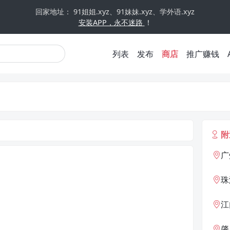
回家地址： 91姐姐.xyz、91妹妹.xyz、学外语.xyz
安装APP，永不迷路
！
列表
发布
商店
推广赚钱
附
广
珠
江
肇