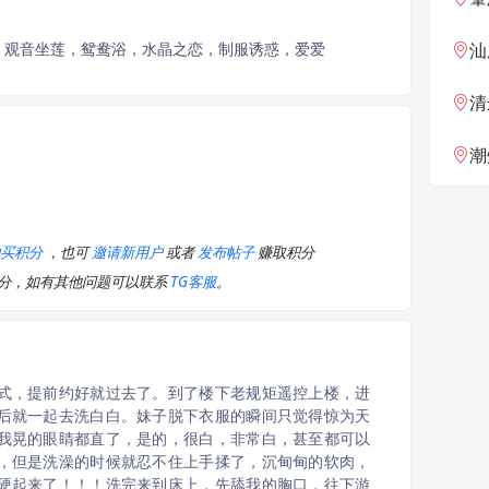
，观音坐莲，鸳鸯浴，水晶之恋，制服诱惑，爱爱
汕
清
潮
购买积分
，也可
邀请新用户
或者
发布帖子
赚取积分
积分，如有其他问题可以联系
TG客服
。
式，提前约好就过去了。到了楼下老规矩遥控上楼，进
后就一起去洗白白。妹子脱下衣服的瞬间只觉得惊为天
我晃的眼睛都直了，是的，很白，非常白，甚至都可以
，但是洗澡的时候就忍不住上手揉了，沉甸甸的软肉，
硬起来了！！！洗完来到床上，先舔我的胸口，往下游