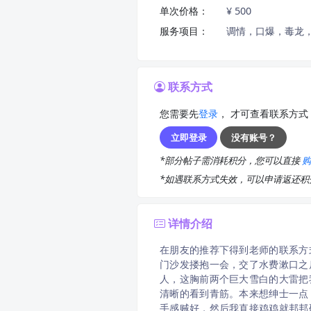
单次价格：
¥ 500
服务项目：
调情，口爆，毒龙
联系方式
您需要先
登录
， 才可查看联系方式
立即登录
没有账号？
*部分帖子需消耗积分，您可以直接
*如遇联系方式失效，可以申请返还
详情介绍
在朋友的推荐下得到老师的联系方
门沙发搂抱一会，交了水费漱口之
人，这胸前两个巨大雪白的大雷把
清晰的看到青筋。本来想绅士一点
手感贼好，然后我直接鸡鸡就邦邦