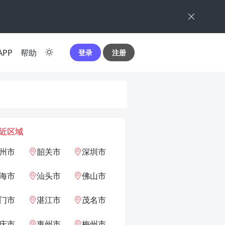
APP
帮助
登录
注册
近区域
州市
韶关市
深圳市
海市
汕头市
佛山市
门市
湛江市
茂名市
庆市
惠州市
梅州市