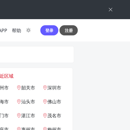
APP
帮助
登录
注册
近区域
州市
韶关市
深圳市
海市
汕头市
佛山市
门市
湛江市
茂名市
庆市
惠州市
梅州市