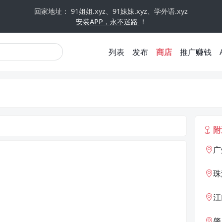
回家地址： 91姐姐.xyz、91妹妹.xyz、学外语.xyz
安装APP，永不迷路
！
列表
发布
商店
推广赚钱
附
广
珠
江
肇