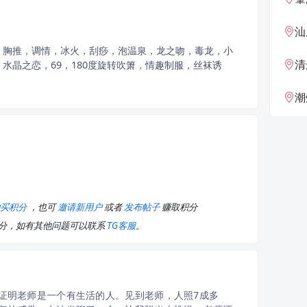
汕
，胸推，调情，冰火，刮痧，泡温泉，龙之吻，毒龙，小
清
水晶之恋，69，180度旋转吹箫，情趣制服，丝袜诱
潮
购买积分
，也可
邀请新用户
或者
发布帖子
赚取积分
积分，如有其他问题可以联系
TG客服
。
证明老师是一个有生活的人。见到老师，人照7成多