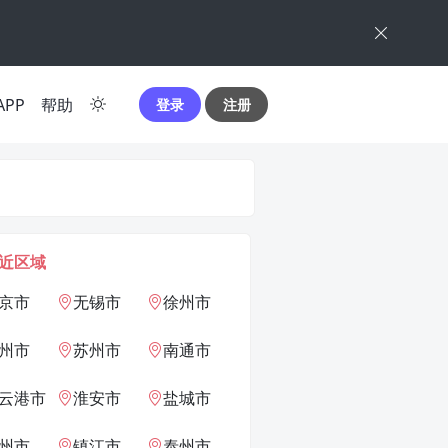
APP
帮助
登录
注册
近区域
京市
无锡市
徐州市
州市
苏州市
南通市
云港市
淮安市
盐城市
州市
镇江市
泰州市