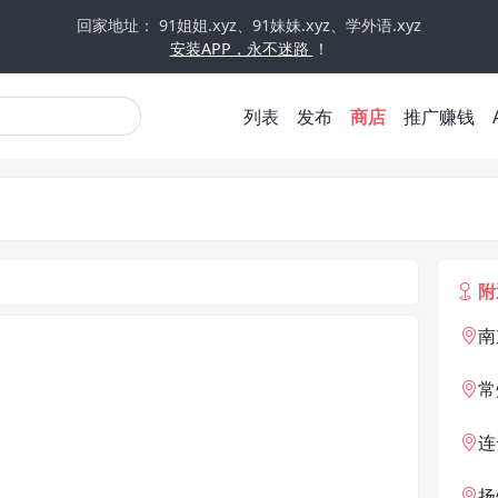
回家地址： 91姐姐.xyz、91妹妹.xyz、学外语.xyz
安装APP，永不迷路
！
列表
发布
商店
推广赚钱
附
南
常
连
扬