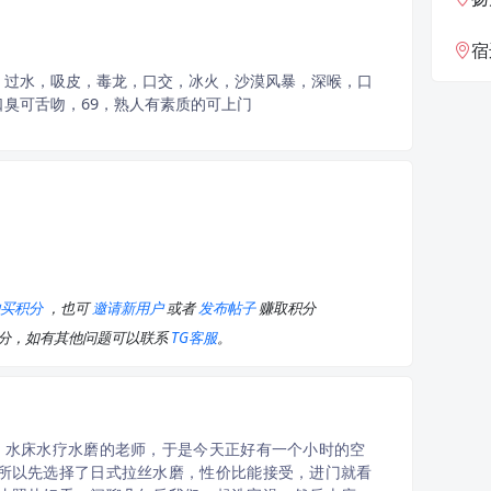
宿
，过水，吸皮，毒龙，口交，冰火，沙漠风暴，深喉，口
臭可舌吻，69，熟人有素质的可上门
购买积分
，也可
邀请新用户
或者
发布帖子
赚取积分
积分，如有其他问题可以联系
TG客服
。
，水床水疗水磨的老师，于是今天正好有一个小时的空
所以先选择了日式拉丝水磨，性价比能接受，进门就看