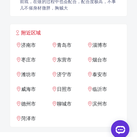
前戏，在做的过程中也会配合，配合度极高，不事
儿不催身材微胖，胸贼大
附近区域
济南市
青岛市
淄博市
枣庄市
东营市
烟台市
潍坊市
济宁市
泰安市
威海市
日照市
临沂市
德州市
聊城市
滨州市
菏泽市