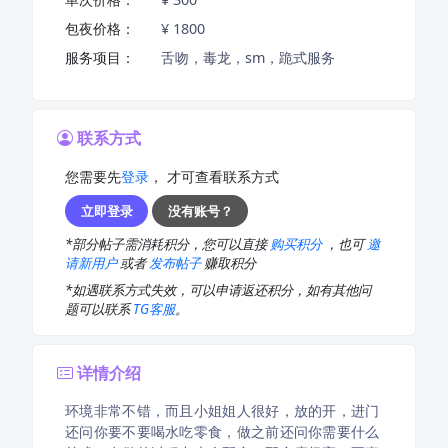
包夜价格：
¥ 1800
服务项目：
舌吻，毒龙，sm，跪式服务
联系方式
您需要先
登录
， 才可查看联系方式
立即登录
没有账号？
*部分帖子需消耗积分，您可以直接
购买积分
，也可
邀
请新用户
或者
发布帖子
赚取积分
*如遇联系方式失效，可以申请返还积分，如有其他问
题可以联系
TG客服
。
详情介绍
环境非常不错，而且小姐姐人很好，放的开，进门
还问你要不要喝水吃零食，做之前还问你需要什么