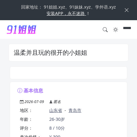
回家地址： 91姐姐.xyz、91妹妹.xyz、学外语.xyz
安装APP，永不迷路
！
温柔并且玩的很开的小姐姐
基本信息
2026-07-09
匿名
地区：
山东省
-
青岛市
年龄：
26-30岁
评分：
8 / 10分
单次价格：
¥ 300