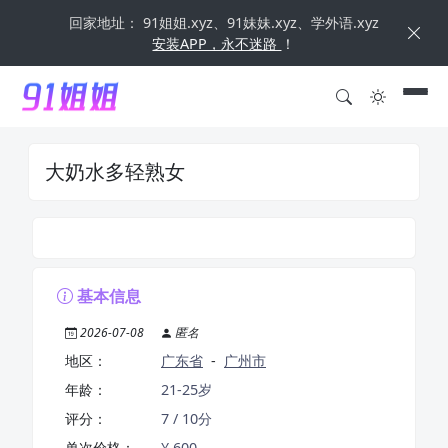
回家地址： 91姐姐.xyz、91妹妹.xyz、学外语.xyz
安装APP，永不迷路
！
大奶水多轻熟女
基本信息
2026-07-08
匿名
地区：
广东省
-
广州市
年龄：
21-25岁
评分：
7 / 10分
单次价格：
¥ 600