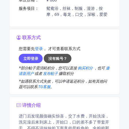
服务项目：
鸳鸯浴，丝袜，制服，漫游，按
摩，69，毒龙，口交，深喉，爱爱
联系方式
您需要先
登录
， 才可查看联系方式
立即登录
没有账号？
*部分帖子需消耗积分，您可以直接
购买积分
，也可
邀
请新用户
或者
发布帖子
赚取积分
*如遇联系方式失效，可以申请返还积分，如有其他问
题可以联系
TG客服
。
详情介绍
进门后发现颜值确实惊喜，交了水费，开始洗澡，
洗完澡后来到床上，开始口，口的差不多了带套开
干，不得不说妹妹的下面真的是粉色的，全粉的那