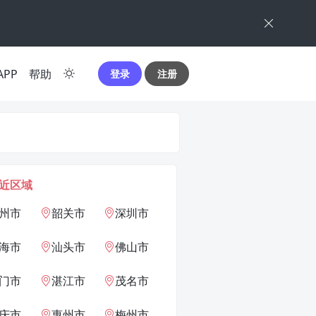
APP
帮助
登录
注册
近区域
州市
韶关市
深圳市
海市
汕头市
佛山市
门市
湛江市
茂名市
庆市
惠州市
梅州市