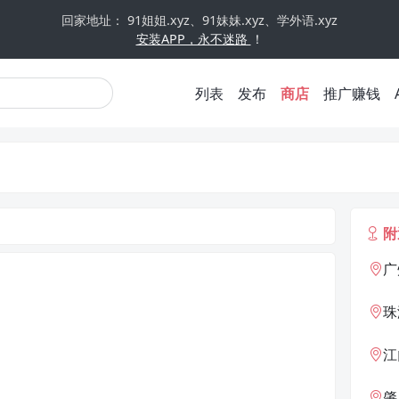
回家地址： 91姐姐.xyz、91妹妹.xyz、学外语.xyz
安装APP，永不迷路
！
列表
发布
商店
推广赚钱
附
广
珠
江
肇