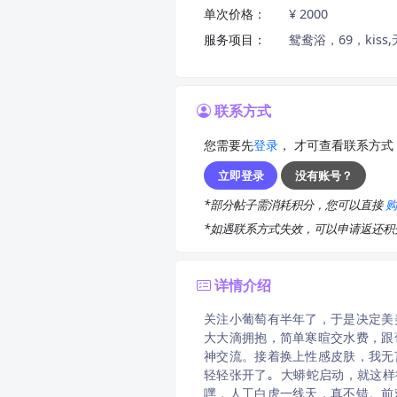
单次价格：
¥ 2000
服务项目：
鸳鸯浴，69，kis
联系方式
您需要先
登录
， 才可查看联系方式
立即登录
没有账号？
*部分帖子需消耗积分，您可以直接
*如遇联系方式失效，可以申请返还
详情介绍
关注小葡萄有半年了，于是决定美
大大滴拥抱，简单寒暄交水费，跟
神交流。接着换上性感皮肤，我无
轻轻张开了｡ 大蟒蛇启动，就这样
嘿，人工白虎一线天，真不错。前