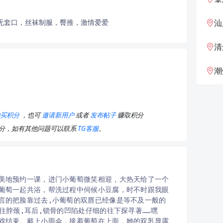
s,无套口，丝袜制服，臀推，激情爱爱
汕
清
潮
购买积分
，也可
邀请新用户
或者
发布帖子
赚取积分
积分，如有其他问题可以联系
TG客服
。
美地预约一课，进门小葡萄微笑相迎，大热天给了一个
葡萄一起共浴，帮洗过程中伺候小豆腐，时不时跟我眼
言的把脸靠过去,小葡萄的双唇已经像是等不及一般的
往脖颈,耳后,锁骨的凹陷处仔细的往下探寻著……嘿
戏结束。戴上小雨伞，接着葡萄在上面，她的双乳显露