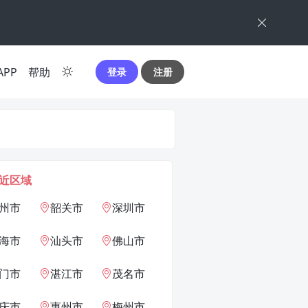
APP
帮助
登录
注册
近区域
州市
韶关市
深圳市
海市
汕头市
佛山市
门市
湛江市
茂名市
庆市
惠州市
梅州市