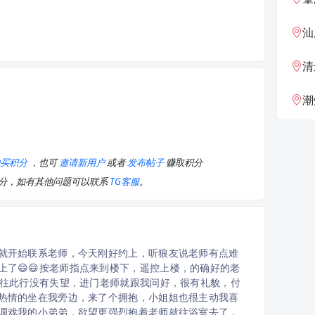
汕
清
潮
购买积分
，也可
邀请新用户
或者
发布帖子
赚取积分
积分，如有其他问题可以联系
TG客服
。
就开始联系老师，今天刚好约上，听狼友说老师有点难
上了😄😄按老师指点来到楼下，遥控上楼，的确好的老
不往此行没有失望，进门老师就跟我问好，很有礼貌，付
热情的坐在我旁边，来了个拥抱，小姐姐也很主动我喜
调戏我的小弟弟，欲望更强烈抱着老师就往浴室去了，