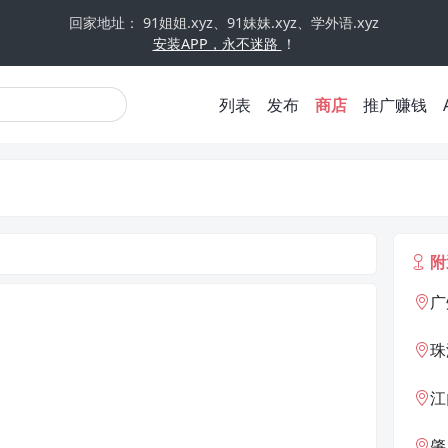
回家地址： 91姐姐.xyz、91妹妹.xyz、学外语.xyz
安装APP，永不迷路
！
列表
发布
商店
推广赚钱
附
广
珠
江
肇