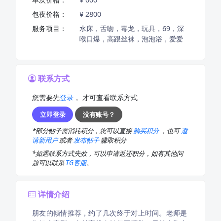
包夜价格：
¥ 2800
服务项目：
水床，舌吻，毒龙，玩具，69，深
喉口爆，高跟丝袜，泡泡浴，爱爱
联系方式
您需要先
登录
， 才可查看联系方式
立即登录
没有账号？
*部分帖子需消耗积分，您可以直接
购买积分
，也可
邀
请新用户
或者
发布帖子
赚取积分
*如遇联系方式失效，可以申请返还积分，如有其他问
题可以联系
TG客服
。
详情介绍
朋友的倾情推荐，约了几次终于对上时间。老师是