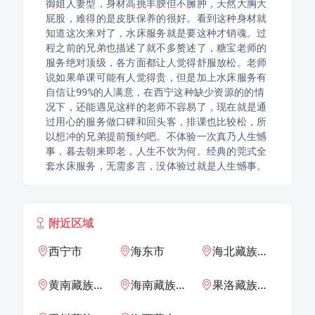
御姐人妻型，身材高挑丰腴但不臃肿，天然大胸大
屁股，难得的是皮肤保养的很好。看到这种身材就
知道这次来对了，水床服务就是要这种才销魂。过
程之前的兄弟也描述了就不多赘述了，糖宝老师的
服务绝对顶级，各方面都让人觉得舒服放松。老师
说如果单课可能有人觉得贵，但是加上水床服务有
自信让99%的人满意，在西宁这种缺少资源的的情
况下，还能遇见这样的老师不容易了，现在就是通
过用心的服务做口碑和回头客，排课也比较松，所
以想冲的兄弟提前预约吧。不体验一次真乃人生憾
事，暮去朝来即老，人生不饮为何。经典的莞式全
套水床服务，无需多言，没体验过就是人生憾事。
附近区域
西宁市
海东市
海北藏族自治州
黄南藏族自治州
海南藏族自治州
果洛藏族自治州