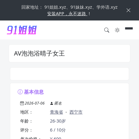
回家地址： 91姐姐.xyz、91妹妹.xyz、学外语.xyz
安装APP，永不迷路
！
AV泡泡浴晴子女王
基本信息
2026-07-06
匿名
地区：
青海省
-
西宁市
年龄：
26-30岁
评分：
6 / 10分
单次价格：
¥ 600