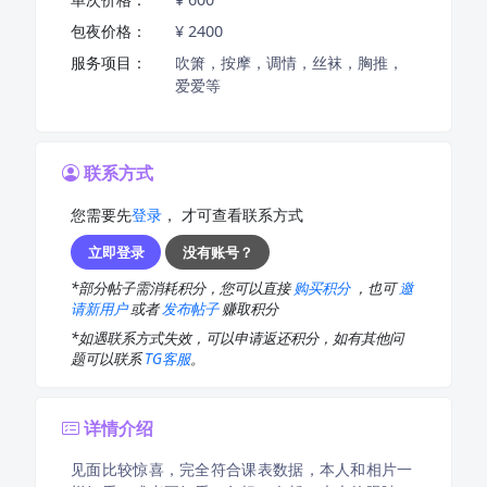
包夜价格：
¥ 2400
服务项目：
吹箫，按摩，调情，丝袜，胸推，
爱爱等
联系方式
您需要先
登录
， 才可查看联系方式
立即登录
没有账号？
*部分帖子需消耗积分，您可以直接
购买积分
，也可
邀
请新用户
或者
发布帖子
赚取积分
*如遇联系方式失效，可以申请返还积分，如有其他问
题可以联系
TG客服
。
详情介绍
见面比较惊喜，完全符合课表数据，本人和相片一