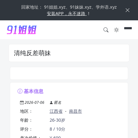
回家地址： 91姐姐.xyz、91妹妹.xyz、学外语.xyz
安装APP，永不迷路
！
清纯反差萌妹
基本信息
2026-07-06
匿名
地区：
江西省
-
南昌市
年龄：
26-30岁
评分：
8 / 10分
单次价格：
¥ 600