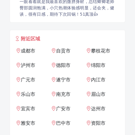
一眼看着就是我最喜欢的微胖身材，总结卿卿老师
臀部圆润饱满，小穴热潮体验感明显，还会夹，健
谈，很有日感，期待下次回锅！51真顶👍
附近区域
成都市
自贡市
攀枝花市
泸州市
德阳市
绵阳市
广元市
遂宁市
内江市
乐山市
南充市
眉山市
宜宾市
广安市
达州市
雅安市
巴中市
资阳市