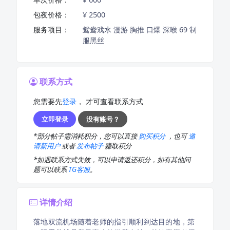
包夜价格：
¥ 2500
服务项目：
鸳鸯戏水 漫游 胸推 口爆 深喉 69 制
服黑丝
联系方式
您需要先
登录
， 才可查看联系方式
立即登录
没有账号？
*部分帖子需消耗积分，您可以直接
购买积分
，也可
邀
请新用户
或者
发布帖子
赚取积分
*如遇联系方式失效，可以申请返还积分，如有其他问
题可以联系
TG客服
。
详情介绍
落地双流机场随着老师的指引顺利到达目的地，第