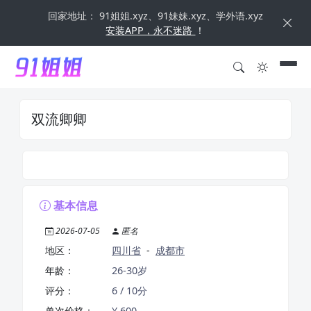
回家地址： 91姐姐.xyz、91妹妹.xyz、学外语.xyz
安装APP，永不迷路
！
双流卿卿
基本信息
2026-07-05
匿名
地区：
四川省
-
成都市
年龄：
26-30岁
评分：
6 / 10分
单次价格：
¥ 600