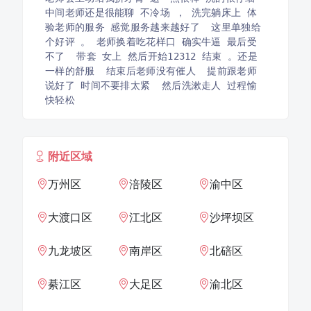
中间老师还是很能聊 不冷场 ， 洗完躺床上 体
验老师的服务 感觉服务越来越好了  这里单独给
个好评 。 老师换着吃花样口 确实牛逼 最后受
不了  带套 女上 然后开始12312 结束 。还是
一样的舒服  结束后老师没有催人  提前跟老师
说好了 时间不要排太紧  然后洗漱走人 过程愉
快轻松
附近区域
万州区
涪陵区
渝中区
大渡口区
江北区
沙坪坝区
九龙坡区
南岸区
北碚区
綦江区
大足区
渝北区