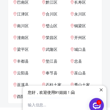
巴南区
黔江区
长寿区
江津区
合川区
永川区
南川区
璧山区
铜梁区
潼南区
荣昌区
开州区
梁平区
武隆区
城口县
丰都县
垫江县
忠县
云阳县
奉节县
巫山县
巫溪县
石柱土家族自治县
秀山土家族苗族自治县
酉阳土家族苗族自治县
彭水苗族土家族自治县