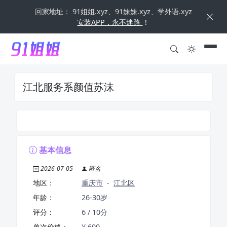
回家地址： 91姐姐.xyz、91妹妹.xyz、学外语.xyz
安装APP，永不迷路
！
江北服务系颜值苏沫
基本信息
2026-07-05
匿名
地区：
重庆市
-
江北区
年龄：
26-30岁
评分：
6 / 10分
单次价格：
¥ 600