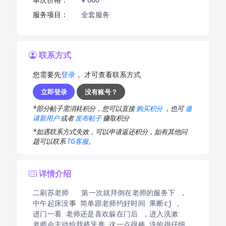
服务项目：
全套服务
联系方式
您需要先
登录
， 才可查看联系方式
立即登录
没有账号？
*部分帖子需消耗积分，您可以直接
购买积分
，也可
邀
请新用户
或者
发布帖子
赚取积分
*如遇联系方式失效，可以申请返还积分，如有其他问
题可以联系
TG客服
。
详情介绍
二刷苏老师   第一次就拜倒在老师的服务下 ，
中午起床没事 简单跟老师约好时间 果断cj 。 
进门一看 老师还是喜欢躲在门后 ，进入洗漱  
老师会主动给我挤牙膏 这一点很棒 洗的很仔细 