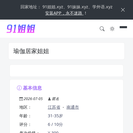
回家地址： 91姐姐.xyz、91妹妹.xyz、学外语.xyz
安装APP，永不迷路
！
瑜伽居家姐姐
基本信息
2026-07-05
匿名
地区：
江苏省
-
南通市
年龄：
31-35岁
评分：
6 / 10分
单次价格：
¥ 300