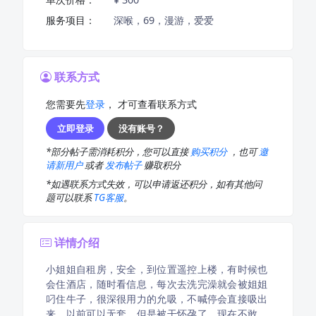
服务项目：
深喉，69，漫游，爱爱
联系方式
您需要先
登录
， 才可查看联系方式
立即登录
没有账号？
*部分帖子需消耗积分，您可以直接
购买积分
，也可
邀
请新用户
或者
发布帖子
赚取积分
*如遇联系方式失效，可以申请返还积分，如有其他问
题可以联系
TG客服
。
详情介绍
小姐姐自租房，安全，到位置遥控上楼，有时候也
会住酒店，随时看信息，每次去洗完澡就会被姐姐
叼住牛子，很深很用力的允吸，不喊停会直接吸出
来，以前可以无套，但是被干怀孕了，现在不敢，