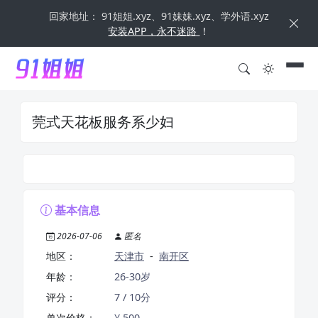
回家地址： 91姐姐.xyz、91妹妹.xyz、学外语.xyz
安装APP，永不迷路
！
莞式天花板服务系少妇
基本信息
2026-07-06
匿名
地区：
天津市
-
南开区
年龄：
26-30岁
评分：
7 / 10分
单次价格：
¥ 500