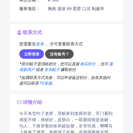
服务项目：
胸推 漫游 69 爱爱 口活 制服等
联系方式
您需要先
登录
， 才可查看联系方式
立即登录
没有账号？
*部分帖子需消耗积分，您可以直接
购买积分
，也可
邀
请新用户
或者
发布帖子
赚取积分
*如遇联系方式失效，可以申请返还积分，如有其他问
题可以联系
TG客服
。
详情介绍
今天有空约了老师，导航来到老师科室，开门看到
感觉不错，身材好，皮肤白，一双眼睛很是妩媚，
勾人，下身穿着丝袜和超短裙，非常性感，唧唧马
上就有了感觉，老师脱了衣服，皮肤摸着很光滑，