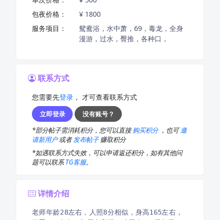
包夜价格：
¥ 1800
服务项目：
鸳鸯浴，水中萧，69，毒龙，全身
漫游，过水，臀推，各种口，
联系方式
您需要先
登录
， 才可查看联系方式
立即登录
没有账号？
*部分帖子需消耗积分，您可以直接
购买积分
，也可
邀
请新用户
或者
发布帖子
赚取积分
*如遇联系方式失效，可以申请返还积分，如有其他问
题可以联系
TG客服
。
详情介绍
老师年龄28左右，人照8分相似，身高165左右，