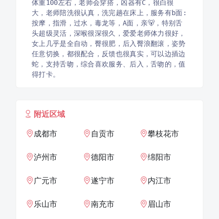
体重100左右，老师会穿搭，凶器有C，很白很
大，老师陪洗很认真，洗完趟在床上，服务有b面:
按摩，指滑，过水，毒龙等，A面，亲🐻，特别舌
头超级灵活，深喉很深很久，爱爱老师体力很好，
女上几乎是全自动，臀很肥，后入臀浪翻滚，姿势
任意切换，都很配合，反馈也很真实，可以边插边
蛇，支持舌吻，综合喜欢服务、后入，舌吻的，值
得打卡。
附近区域
成都市
自贡市
攀枝花市
泸州市
德阳市
绵阳市
广元市
遂宁市
内江市
乐山市
南充市
眉山市