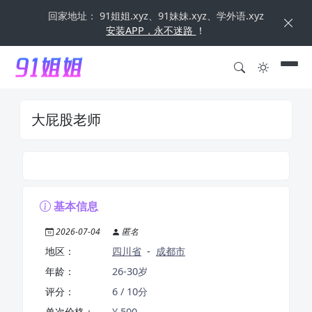
回家地址： 91姐姐.xyz、91妹妹.xyz、学外语.xyz
安装APP，永不迷路
！
大屁股老师
基本信息
2026-07-04
匿名
地区：
四川省
-
成都市
年龄：
26-30岁
评分：
6 / 10分
单次价格：
¥ 500