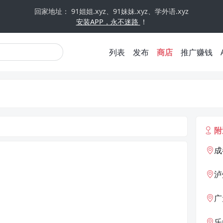
回家地址： 91姐姐.xyz、91妹妹.xyz、学外语.xyz
安装APP，永不迷路
！
列表
发布
商店
推广赚钱
附
成
泸
广
乐