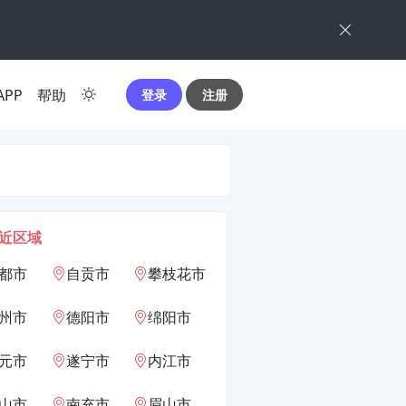
APP
帮助
登录
注册
近区域
都市
自贡市
攀枝花市
州市
德阳市
绵阳市
元市
遂宁市
内江市
山市
南充市
眉山市