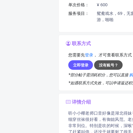
单次价格：
¥ 600
服务项目：
鸳鸯戏水，69，
游，啪啪
联系方式
您需要先
登录
， 才可查看联系方式
立即登录
没有账号？
*部分帖子需消耗积分，您可以直接
*如遇联系方式失效，可以申请返还
详情介绍
听小小椰老师口音好像是湖北得妹
细穿丝袜很好看，有御姐风范。老
非常到位。特别是吹的时候，深喉
了赶紧叫停，还没干就要射了很丢