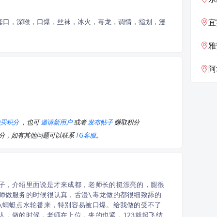
无套口，深喉，口爆，丝袜，冰火，毒龙，调情，指划，漫
宜
雅
阿坝藏
购买积分
，也可
邀请新用户
或者
发布帖子
赚取积分
积分，如有其他问题可以联系
TG客服
。
子，介绍里面说是才来成都，老师长的挺漂亮的，腿很
师做服务的时候很认真，舌漫\毒龙做的都很细致舔的
\蜻蜓点水轮番来，特别容易被口爆。给我做的受不了
人，做的时候，老师在上位，夹的也紧，123就起飞结