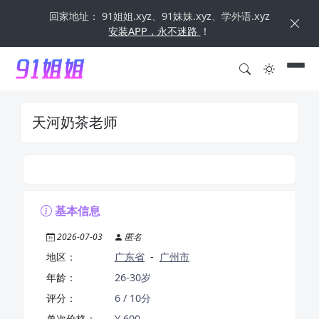
回家地址： 91姐姐.xyz、91妹妹.xyz、学外语.xyz
安装APP，永不迷路
！
天河奶茶老师
基本信息
2026-07-03
匿名
地区：
广东省
-
广州市
年龄：
26-30岁
评分：
6 / 10分
单次价格：
¥ 600