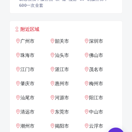
600一次全套
附近区域
广州市
韶关市
深圳市
珠海市
汕头市
佛山市
江门市
湛江市
茂名市
肇庆市
惠州市
梅州市
汕尾市
河源市
阳江市
清远市
东莞市
中山市
潮州市
揭阳市
云浮市