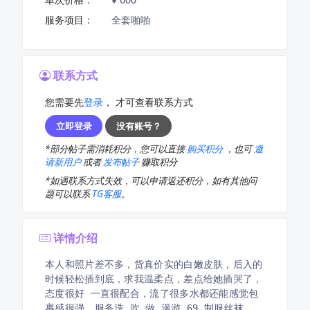
服务项目：
全套啪啪
联系方式
您需要先
登录
， 才可查看联系方式
立即登录
没有账号？
*部分帖子需消耗积分，您可以直接
购买积分
，也可
邀
请新用户
或者
发布帖子
赚取积分
*如遇联系方式失效，可以申请返还积分，如有其他问
题可以联系
TG客服
。
详情介绍
本人和照片差不多，货真价实的白嫩皮肤，后入的
时候轻松插到底，求我温柔点，差点给她插哭了，
态度很好 一直很配合，流了很多水都还能感觉包
裹感很强，服务洗 吹 做 漫游 69 制服丝袜，