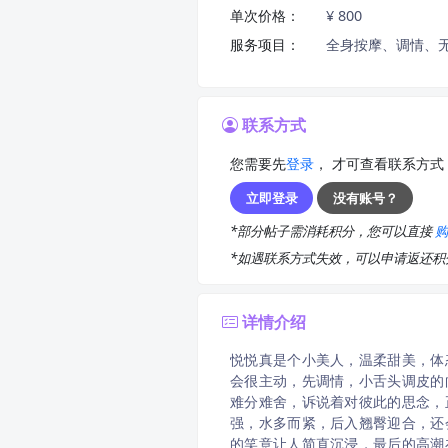
单次价格：
¥ 800
服务项目：
全身按摩、调情、无
联系方式
您需要先
登录
， 才可查看联系方式
立即登录
没有账号？
*部分帖子需消耗积分，您可以直接
*如遇联系方式失效，可以申请返还
详情介绍
悦悦真是个小美人，温柔甜美，体
会很主动，先调情，小舌头调皮的
难分难舍，诉说着对彼此的思念，
强，水多而紧，后入翘臀迎合，还
的笑意让人简直沉浸，最后的高潮