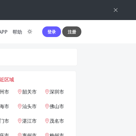
APP
帮助
登录
注册
近区域
州市
韶关市
深圳市
海市
汕头市
佛山市
门市
湛江市
茂名市
庆市
惠州市
梅州市