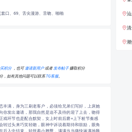
套口、69、舌尖漫游、舌吻、啪啪
汕
清
潮
购买积分
，也可
邀请新用户
或者
发布帖子
赚取积分
积分，如有其他问题可以联系
TG客服
。
态丰满，身为三刷老客户，必须给兄弟们写好，上床她
向你发出邀请，那我自然是迫不及待的迎了上去，吻得
正戏环节也是配合默契，女上时前后磨+上下桩节奏感
会转过头来巧笑轻吻，眼神中诉说着期待和鼓励，眼角
在后入中结束，轻抚着小翘臀，满满当当痛快淋漓地释