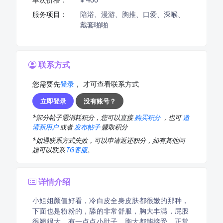
服务项目：
陪浴、漫游、胸推、口爱、深喉、
戴套啪啪
联系方式
您需要先
登录
， 才可查看联系方式
立即登录
没有账号？
*部分帖子需消耗积分，您可以直接
购买积分
，也可
邀
请新用户
或者
发布帖子
赚取积分
*如遇联系方式失效，可以申请返还积分，如有其他问
题可以联系
TG客服
。
详情介绍
小姐姐颜值好看，冷白皮全身皮肤都很嫩的那种，
下面也是粉粉的，舔的非常舒服，胸大丰满，屁股
很翘很大，有一点点小肚子，胸大都能接受，正常