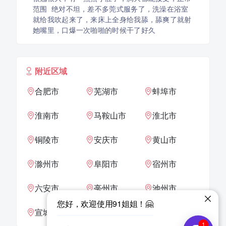
范围 绝对不坦，差不多莞式服务了，洗澡在浴室
就给我吹起来了，来床上全身给我舔，舔爽了就射
她嘴里，口爆一次啪啪的时候干了好久
附近区域
合肥市
芜湖市
蚌埠市
淮南市
马鞍山市
淮北市
铜陵市
安庆市
黄山市
滁州市
阜阳市
宿州市
六安市
亳州市
池州市
宣城市