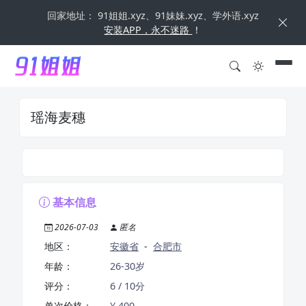
回家地址： 91姐姐.xyz、91妹妹.xyz、学外语.xyz
安装APP，永不迷路
！
瑶海麦穗
基本信息
2026-07-03
匿名
地区：
安徽省
-
合肥市
年龄：
26-30岁
评分：
6 / 10分
单次价格：
¥ 400