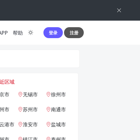
APP
帮助
登录
注册
近区域
京市
无锡市
徐州市
州市
苏州市
南通市
云港市
淮安市
盐城市
州市
镇江市
泰州市