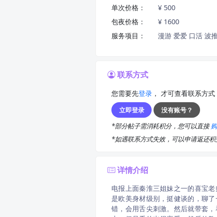
单次价格：
¥ 500
包夜价格：
¥ 1600
服务项目：
漫游 爱爱 口活 波推
联系方式
您需要先
登录
， 才可查看联系方式
立即登录
没有账号？
*部分帖子需消耗积分，您可以直接
*如遇联系方式失效，可以申请返还
详情介绍
电报上面秦淮三姐妹之一的喜宝老
是欧美身材级别，挺健谈的，聊了
错，会用舌尖刺激。然后就带套，