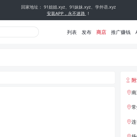
回家地址： 91姐姐.xyz、91妹妹.xyz、学外语.xyz
安装APP，永不迷路
！
列表
发布
商店
推广赚钱
附
南
常
连
扬