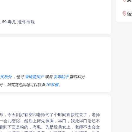
宿
 69 毒龙 指滑 制服
购买积分
，也可
邀请新用户
或者
发布帖子
赚取积分
积分，如有其他问题可以联系
TG客服
。
师，今天刚好有空和老师约了个时间直接过去了，老师
一会儿陪浴，然后上床先舔胸，再口，我觉得口活还不
看到下面是粉的，有毛。先是经典女上，老师不太会女