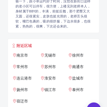
验一下，跟小幸运约好了时间，没想在新街口这样
的老小区可以停车，很方便，上楼见到老师本人，
身材属于BBY的，丰满，前挺后翘，那个肥臀又大
又圆，还很紧实，皮肤也挺光滑的，老师舌头很
软，嘴巴包裹的，吸的很舒服，下边水很多，也很
紧，热热的，很爽，下次还会来的。
附近区域
南京市
无锡市
徐州市
常州市
苏州市
南通市
连云港市
淮安市
盐城市
扬州市
镇江市
泰州市
宿迁市