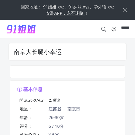
回家地址： 91姐姐.xyz、91妹妹.xyz、学外语.xyz
安装APP，永不迷路
！
南京大长腿小幸运
基本信息
2026-07-02
匿名
地区：
江苏省
-
南京市
年龄：
26-30岁
评分：
6 / 10分
单次价格：
¥ 500