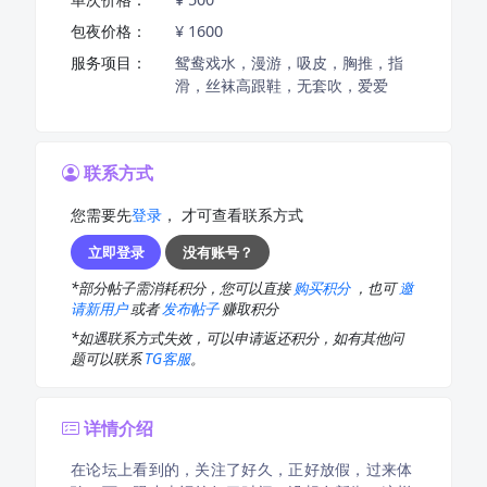
包夜价格：
¥ 1600
服务项目：
鸳鸯戏水，漫游，吸皮，胸推，指
滑，丝袜高跟鞋，无套吹，爱爱
联系方式
您需要先
登录
， 才可查看联系方式
立即登录
没有账号？
*部分帖子需消耗积分，您可以直接
购买积分
，也可
邀
请新用户
或者
发布帖子
赚取积分
*如遇联系方式失效，可以申请返还积分，如有其他问
题可以联系
TG客服
。
详情介绍
在论坛上看到的，关注了好久，正好放假，过来体