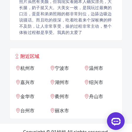
照片虽然有美颜，但我现实看她本人确实漂亮，大
长腿，奶子挺又大。大美女一枚，是我玩过最爽的
口活，蛋蛋和弟弟照顾的都非常到位，边舔边吸边
说骚话。而且吃的很深，吃着吃着来个深喉爽的猝
不及防，让人非常享受，操的过程非常主动，整个
体验过程都是享受。我真的太爱了
附近区域
杭州市
宁波市
温州市
嘉兴市
湖州市
绍兴市
金华市
衢州市
舟山市
台州市
丽水市