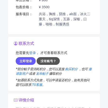
包夜价格：
¥ 3500
服务项目：
共浴，胸推，阴推，ab面，冰火二
重天，6q深情，互舔，深喉，口
爆，啪啪，制服诱惑
联系方式
您需要先
登录
， 才可查看联系方式
立即登录
没有账号？
*部分帖子需消耗积分，您可以直接
购买积分
，也可
邀
请新用户
或者
发布帖子
赚取积分
*如遇联系方式失效，可以申请返还积分，如有其他问
题可以联系
TG客服
。
详情介绍