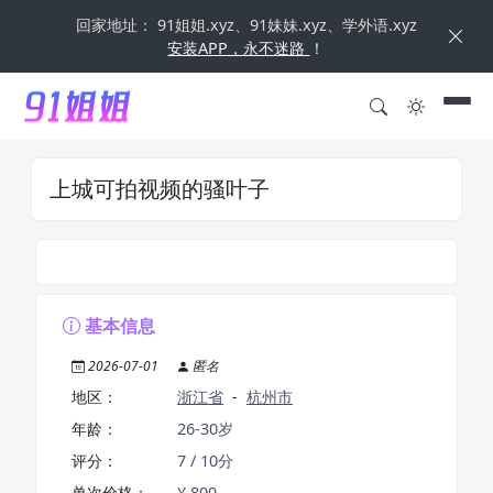
回家地址： 91姐姐.xyz、91妹妹.xyz、学外语.xyz
安装APP，永不迷路
！
上城可拍视频的骚叶子
基本信息
2026-07-01
匿名
地区：
浙江省
-
杭州市
年龄：
26-30岁
评分：
7 / 10分
单次价格：
¥ 800