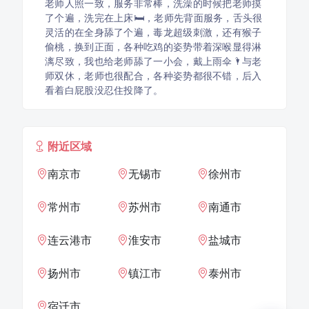
老师人照一致，服务非常棒，洗澡的时候把老师摸
了个遍，洗完在上床🛏，老师先背面服务，舌头很
灵活的在全身舔了个遍，毒龙超级刺激，还有猴子
偷桃，换到正面，各种吃鸡的姿势带着深喉显得淋
漓尽致，我也给老师舔了一小会，戴上雨伞🌂与老
师双休，老师也很配合，各种姿势都很不错，后入
看着白屁股没忍住投降了。
附近区域
南京市
无锡市
徐州市
常州市
苏州市
南通市
连云港市
淮安市
盐城市
扬州市
镇江市
泰州市
宿迁市