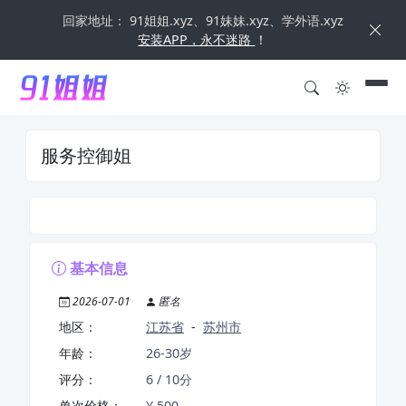
回家地址： 91姐姐.xyz、91妹妹.xyz、学外语.xyz
安装APP，永不迷路
！
服务控御姐
基本信息
2026-07-01
匿名
地区：
江苏省
-
苏州市
年龄：
26-30岁
评分：
6 / 10分
单次价格：
¥ 500