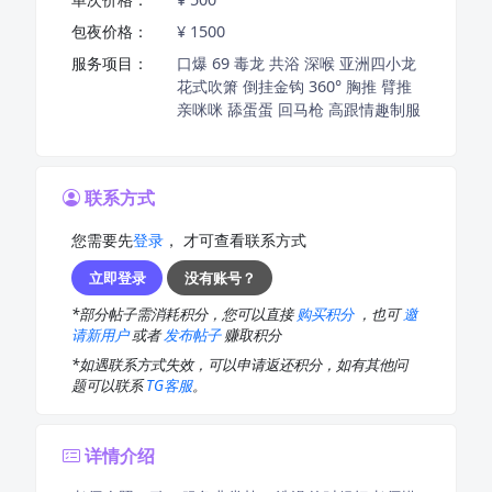
包夜价格：
¥ 1500
服务项目：
口爆 69 毒龙 共浴 深喉 亚洲四小龙
花式吹箫 倒挂金钩 360° 胸推 臂推
亲咪咪 舔蛋蛋 回马枪 高跟情趣制服
联系方式
您需要先
登录
， 才可查看联系方式
立即登录
没有账号？
*部分帖子需消耗积分，您可以直接
购买积分
，也可
邀
请新用户
或者
发布帖子
赚取积分
*如遇联系方式失效，可以申请返还积分，如有其他问
题可以联系
TG客服
。
详情介绍