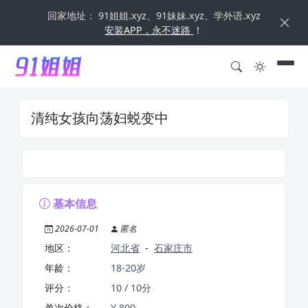
回家地址： 91姐姐.xyz、91妹妹.xyz、学外语.xyz
安装APP，永不迷路
！
清纯女孩向荡妇蜕变中
基本信息
2026-07-01
匿名
地区：
河北省
-
石家庄市
年龄：
18-20岁
评分：
10 / 10分
单次价格：
¥ 800