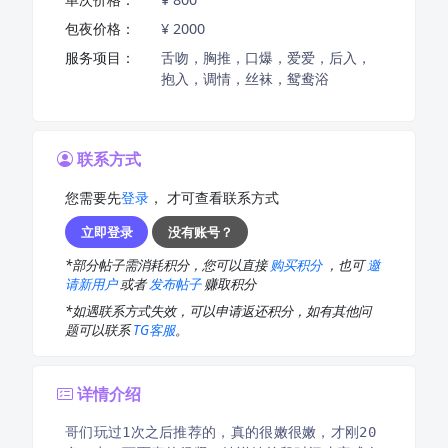
包夜价格：
¥ 2000
服务项目：
舌吻，胸推，口爆，爱爱，后入，
抱入，调情，丝袜，鸳鸯浴
联系方式
您需要先
登录
， 才可查看联系方式
立即登录
没有账号？
*部分帖子需消耗积分，您可以直接
购买积分
，也可
邀
请新用户
或者
发布帖子
赚取积分
*如遇联系方式失效，可以申请返还积分，如有其他问
题可以联系
TG客服
。
详情介绍
哥们玩过1次之后推荐的，真的很嫩很嫩，才刚20