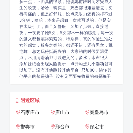
多一点，下面真的很紧，她说她前段时间才完成人
生的蜕变，哈哈，确实是，鸡巴都很难塞进去，夹
得痛痛的，但是好舒服，没点忍耐力还真的撑不过
3分钟，哈哈，本来是想做一次就可以的，但是实
在太吸引了，而且又舒服，又加了点钱，直接过
夜，一夜要了她5次，5次都不一样的感觉，每一次
的进入都包裹得紧紧的，特别棒，真的体验过准处
女的感觉，服务之类的，都还不错，还有黑丝，跳
艳舞，总之玩得挺高兴的，大家约的时候要温柔
点，不用润滑油都可以进入的，多水，水声很大 
添加妹纸会出现风险提示，点开勾选几个选项就可
以加了。没有其他跳转其他平台 只加QQ，跳转其
他平台的都是骗子 没有见面要先收费的都是骗子
附近区域
石家庄市
唐山市
秦皇岛市
邯郸市
邢台市
保定市