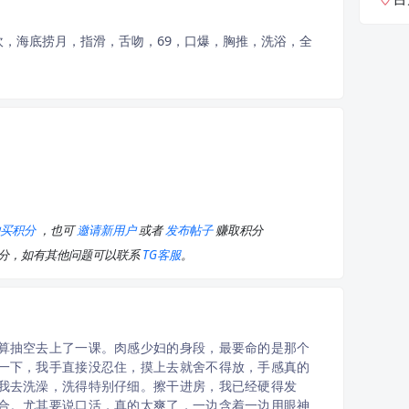
吹，海底捞月，指滑，舌吻，69，口爆，胸推，洗浴，全
购买积分
，也可
邀请新用户
或者
发布帖子
赚取积分
积分，如有其他问题可以联系
TG客服
。
算抽空去上了一课。肉感少妇的身段，最要命的是那个
一下，我手直接没忍住，摸上去就舍不得放，手感真的
我去洗澡，洗得特别仔细。擦干进房，我已经硬得发
合。尤其要说口活，真的太爽了，一边含着一边用眼神