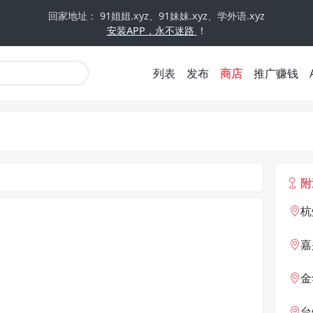
回家地址： 91姐姐.xyz、91妹妹.xyz、学外语.xyz
安装APP，永不迷路
！
列表
发布
商店
推广赚钱
附
杭
嘉
金
台