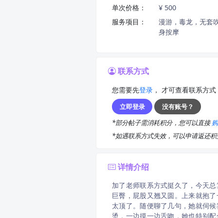
单次价格：
¥ 500
服务项目：
漫游，毒龙，无套
身按摩
联系方式
您需要先
登录
， 才可查看联系方式
立即登录
没有账号？
*部分帖子需消耗积分，您可以直接
*如遇联系方式失效，可以申请返还
详情介绍
加了老师联系方式挺久了，今天总
巨臀，屁股又翘又圆。上来就抱了
太顶了。随便聊了几句，她就伺候
烫，一边摸一边舌吻，她也特别配