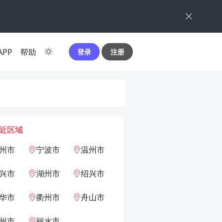
APP
帮助
登录
注册
近区域
州市
宁波市
温州市
兴市
湖州市
绍兴市
华市
衢州市
舟山市
州市
丽水市