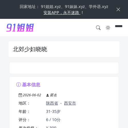
回家地址： 91姐姐.xyz、91妹妹.xyz、学外语.xyz
安装APP，永不迷路
！
北郊少妇晓晓
基本信息
2026-06-02
匿名
地区：
陕西省
-
西安市
年龄：
31-35岁
评分：
6 / 10分
单次价格：
¥ 300