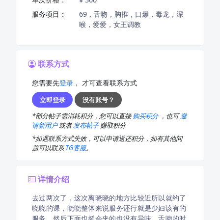
服务项目：
69，舌吻，胸推，口爆，毒龙，深
喉，爱爱，女王调教
联系方式
您需要先
登录
， 才可查看联系方式
立即登录
没有账号？
*部分帖子需消耗积分，您可以直接
购买积分
，也可
邀
请新用户
或者
发布帖子
赚取积分
*如遇联系方式失效，可以申请返还积分，如有其他问
题可以联系
TG客服
。
详情介绍
去过两次了，这次离晓晓的地方比较近所以就约了
晓晓的课，晓晓整体来说服务还行就是少妇该有的
服务，然后下面也挺会夹的也没有异味，舌吻的时