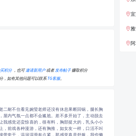
宜
雅
阿坝藏
购买积分
，也可
邀请新用户
或者
发布帖子
赚取积分
积分，如有其他问题可以联系
TG客服
。
老二耐不住看见婉莹老师还没有休息果断回锅，腿长胸
，屋内气氛一点都不会尴尬。差不多开始了，主动脱去
让我感觉还蛮惊喜的，很有料，胸部挺大的，乳头小小
上，前戏各种漫游，还有胸推，如女友一样，口活不叫
接带套干，温润湿滑有点紧，那感觉真是舒服，我也懒