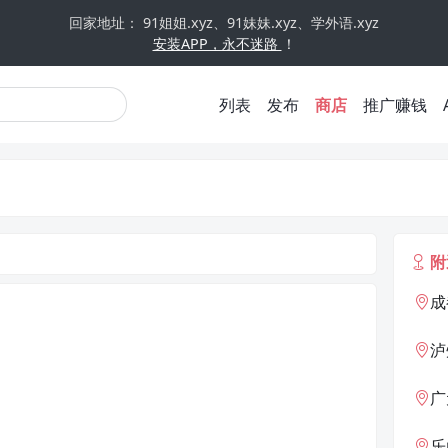
回家地址： 91姐姐.xyz、91妹妹.xyz、学外语.xyz
安装APP，永不迷路
！
列表
发布
商店
推广赚钱
附
成
泸
广
乐