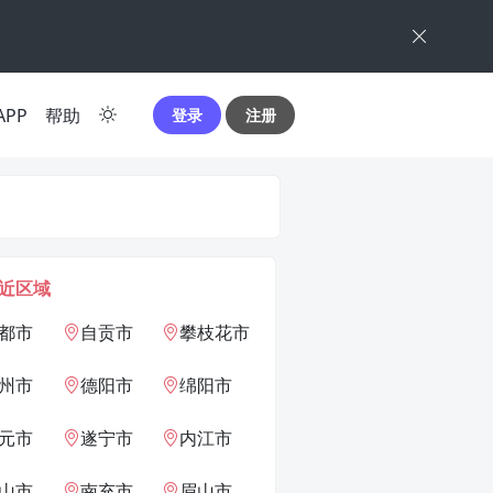
APP
帮助
登录
注册
近区域
都市
自贡市
攀枝花市
州市
德阳市
绵阳市
元市
遂宁市
内江市
山市
南充市
眉山市