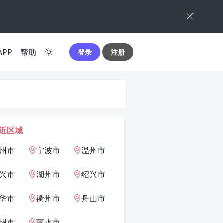
APP
帮助
登录
注册
近区域
州市
宁波市
温州市
兴市
湖州市
绍兴市
华市
衢州市
舟山市
州市
丽水市