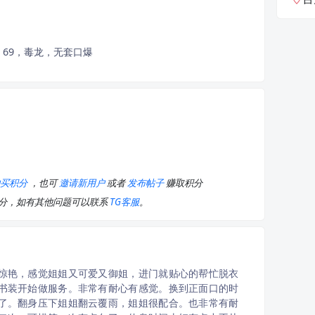
69，毒龙，无套口爆
购买积分
，也可
邀请新用户
或者
发布帖子
赚取积分
积分，如有其他问题可以联系
TG客服
。
惊艳，感觉姐姐又可爱又御姐，进门就贴心的帮忙脱衣
书装开始做服务。非常有耐心有感觉。换到正面口的时
了。翻身压下姐姐翻云覆雨，姐姐很配合。也非常有耐