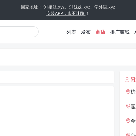
回家地址： 91姐姐.xyz、91妹妹.xyz、学外语.xyz
安装APP，永不迷路
！
列表
发布
商店
推广赚钱
附
杭
嘉
金
台