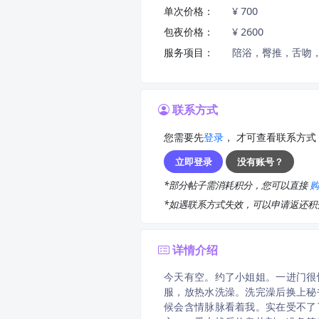
单次价格：
¥ 700
包夜价格：
¥ 2600
服务项目：
陪浴，臀推，舌吻，
联系方式
您需要先
登录
， 才可查看联系方式
立即登录
没有账号？
*部分帖子需消耗积分，您可以直接
*如遇联系方式失效，可以申请返还
详情介绍
今天有空。约了小姐姐。一进门很
服，放热水洗澡。洗完澡后换上秘
候会含情脉脉看着我。实在受不了