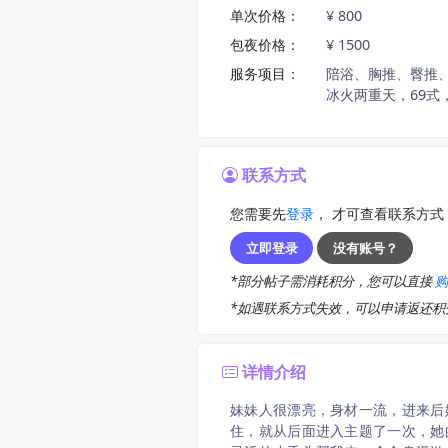
单次价格：
¥ 800
包夜价格：
¥ 1500
服务项目：
陪浴、胸推、臀推
冰火两重天，69式
联系方式
您需要先
登录
， 才可查看联系方式
立即登录
没有账号？
*部分帖子需消耗积分，您可以直接
*如遇联系方式失效，可以申请返还
详情介绍
妹妹人很漂亮，身材一流，进来后
住，就从后面进入主题了一次，她