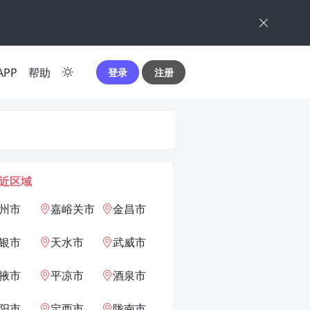
APP
帮助
登录
注册
近区域
州市
嘉峪关市
金昌市
银市
天水市
武威市
掖市
平凉市
酒泉市
阳市
定西市
陇南市