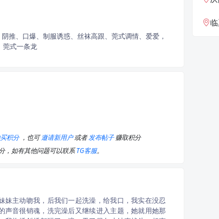
临夏
、阴推、口爆、制服诱惑、丝袜高跟、莞式调情、爱爱，
，莞式一条龙
购买积分
，也可
邀请新用户
或者
发布帖子
赚取积分
积分，如有其他问题可以联系
TG客服
。
妹妹主动吻我，后我们一起洗澡，给我口，我实在没忍
的声音很销魂，洗完澡后又继续进入主题，她就用她那