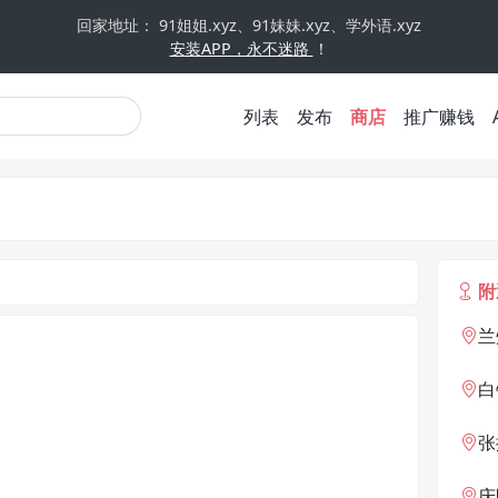
回家地址： 91姐姐.xyz、91妹妹.xyz、学外语.xyz
安装APP，永不迷路
！
列表
发布
商店
推广赚钱
附
兰
白
张
庆