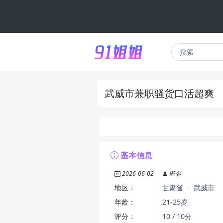
武威市兼职骚货口活超爽
基本信息
2026-06-02
匿名
地区：
甘肃省
-
武威市
年龄：
21-25岁
评分：
10 / 10分