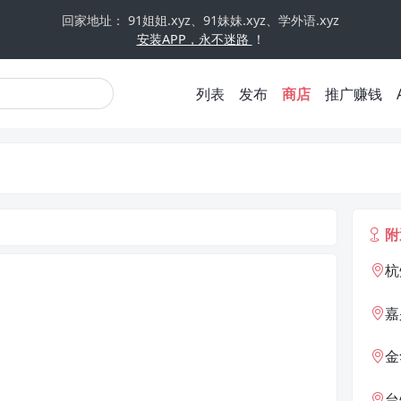
回家地址： 91姐姐.xyz、91妹妹.xyz、学外语.xyz
安装APP，永不迷路
！
列表
发布
商店
推广赚钱
附
杭
嘉
金
台