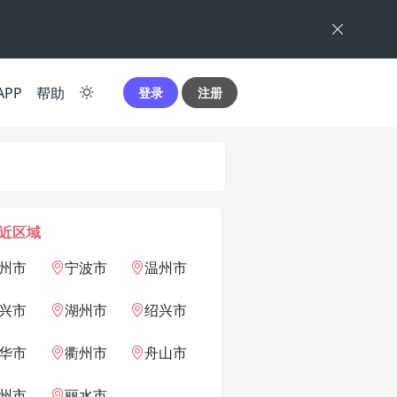
APP
帮助
登录
注册
近区域
州市
宁波市
温州市
兴市
湖州市
绍兴市
华市
衢州市
舟山市
州市
丽水市