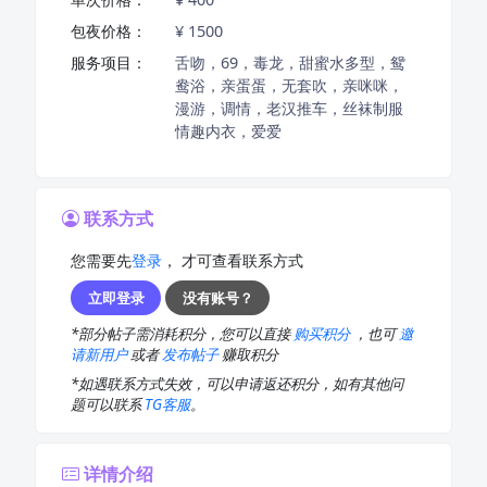
包夜价格：
¥ 1500
服务项目：
舌吻，69，毒龙，甜蜜水多型，鸳
鸯浴，亲蛋蛋，无套吹，亲咪咪，
漫游，调情，老汉推车，丝袜制服
情趣内衣，爱爱
联系方式
您需要先
登录
， 才可查看联系方式
立即登录
没有账号？
*部分帖子需消耗积分，您可以直接
购买积分
，也可
邀
请新用户
或者
发布帖子
赚取积分
*如遇联系方式失效，可以申请返还积分，如有其他问
题可以联系
TG客服
。
详情介绍