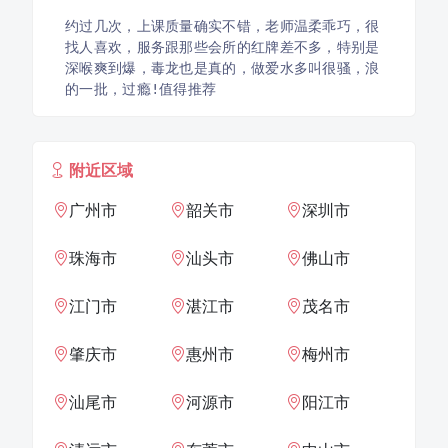
约过几次，上课质量确实不错，老师温柔乖巧，很
找人喜欢，服务跟那些会所的红牌差不多，特别是
深喉爽到爆，毒龙也是真的，做爱水多叫很骚，浪
的一批，过瘾!值得推荐
附近区域
广州市
韶关市
深圳市
珠海市
汕头市
佛山市
江门市
湛江市
茂名市
肇庆市
惠州市
梅州市
汕尾市
河源市
阳江市