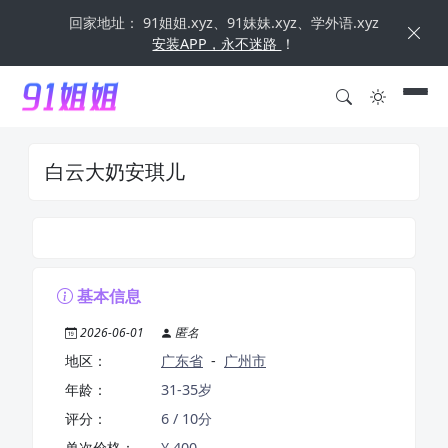
回家地址： 91姐姐.xyz、91妹妹.xyz、学外语.xyz
安装APP，永不迷路
！
白云大奶安琪儿
基本信息
2026-06-01
匿名
地区：
广东省
-
广州市
年龄：
31-35岁
评分：
6 / 10分
单次价格：
¥ 400