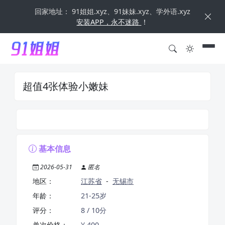
回家地址： 91姐姐.xyz、91妹妹.xyz、学外语.xyz
安装APP，永不迷路
！
超值4张体验小嫩妹
基本信息
2026-05-31
匿名
地区：
江苏省
-
无锡市
年龄：
21-25岁
评分：
8 / 10分
单次价格：
¥ 400