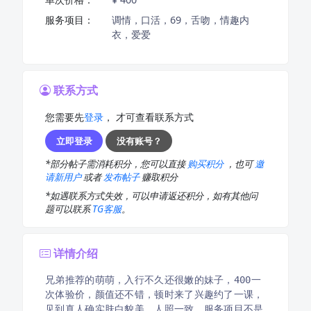
服务项目：
调情，口活，69，舌吻，情趣内
衣，爱爱
联系方式
您需要先
登录
， 才可查看联系方式
立即登录
没有账号？
*部分帖子需消耗积分，您可以直接
购买积分
，也可
邀
请新用户
或者
发布帖子
赚取积分
*如遇联系方式失效，可以申请返还积分，如有其他问
题可以联系
TG客服
。
详情介绍
兄弟推荐的萌萌，入行不久还很嫩的妹子，400一
次体验价，颜值还不错，顿时来了兴趣约了一课，
见到真人确实肤白貌美，人照一致，服务项目不是