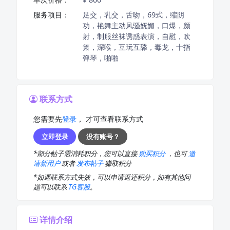
服务项目：
足交，乳交，舌吻，69式，缩阴
功，艳舞主动风骚妩媚，口爆，颜
射，制服丝袜诱惑表演，自慰，吹
箫，深喉，互玩互舔，毒龙，十指
弹琴，啪啪
联系方式
您需要先
登录
， 才可查看联系方式
立即登录
没有账号？
*部分帖子需消耗积分，您可以直接
购买积分
，也可
邀
请新用户
或者
发布帖子
赚取积分
*如遇联系方式失效，可以申请返还积分，如有其他问
题可以联系
TG客服
。
详情介绍