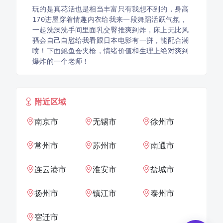
玩的是真花活也是相当丰富只有我想不到的，身高
170进屋穿着情趣内衣给我来一段舞蹈活跃气氛，
一起洗澡洗手间里面乳交臀推爽到炸，床上无比风
骚会自己自慰给我看跟日本电影有一拼，能配合潮
喷！下面鲍鱼会夹枪，情绪价值和生理上绝对爽到
爆炸的一个老师！
附近区域
南京市
无锡市
徐州市
常州市
苏州市
南通市
连云港市
淮安市
盐城市
扬州市
镇江市
泰州市
宿迁市