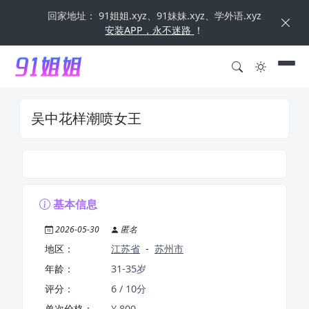
回家地址： 91姐姐.xyz、91妹妹.xyz、学外语.xyz
安装APP，永不迷路
！
吴中花样潮喷女王
基本信息
2026-05-30
匿名
地区：
江苏省
-
苏州市
年龄：
31-35岁
评分：
6 / 10分
单次价格：
¥ 800