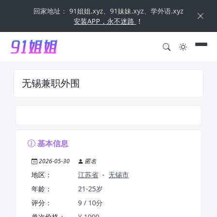
回家地址： 91姐姐.xyz、91妹妹.xyz、学外语.xyz
安装APP，永不迷路
！
无锡兼职外围
基本信息
2026-05-30
匿名
地区：
江苏省
-
无锡市
年龄：
21-25岁
评分：
9 / 10分
单次价格：
¥ 1000