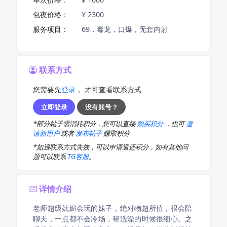
包夜价格：
¥ 2300
服务项目：
69，毒龙，口爆，无套内射
联系方式
您需要先
登录
， 才可查看联系方式
立即登录
没有账号？
*部分帖子需消耗积分，您可以直接
购买积分
，也可
邀
请新用户
或者
发布帖子
赚取积分
*如遇联系方式失效，可以申请返还积分，如有其他问
题可以联系
TG客服
。
详情介绍
老师超级妩媚会玩的妹子，绝对物超所值，很会陪
聊天，一点都不会冷场，帮洗澡的时候很细心。之