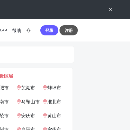
APP
帮助
登录
注册
近区域
肥市
芜湖市
蚌埠市
南市
马鞍山市
淮北市
陵市
安庆市
黄山市
州市
阜阳市
宿州市