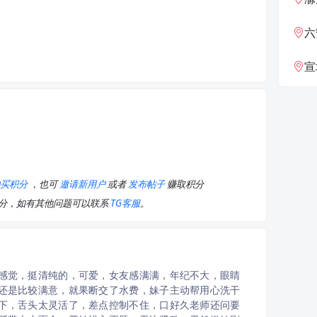
六
宣
购买积分
，也可
邀请新用户
或者
发布帖子
赚取积分
积分，如有其他问题可以联系
TG客服
。
感觉，挺清纯的，可爱，女友感满满，年纪不大，眼睛
还是比较满意，就果断交了水费，妹子主动帮用心洗干
下，舌头太灵活了，差点控制不住，口好久老师还问要