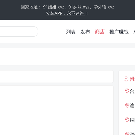
回家地址： 91姐姐.xyz、91妹妹.xyz、学外语.xyz
安装APP，永不迷路
！
列表
发布
商店
推广赚钱
附
合
淮
铜
滁