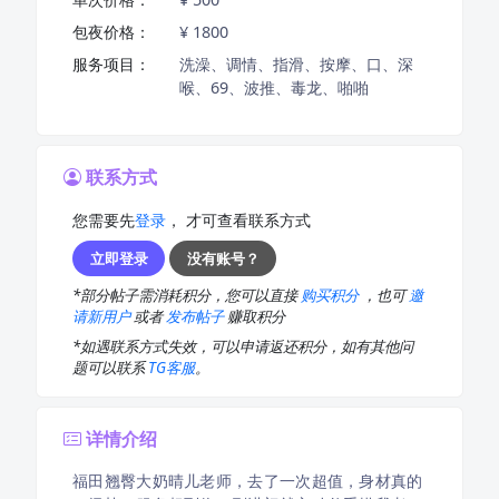
包夜价格：
¥ 1800
服务项目：
洗澡、调情、指滑、按摩、口、深
喉、69、波推、毒龙、啪啪
联系方式
您需要先
登录
， 才可查看联系方式
立即登录
没有账号？
*部分帖子需消耗积分，您可以直接
购买积分
，也可
邀
请新用户
或者
发布帖子
赚取积分
*如遇联系方式失效，可以申请返还积分，如有其他问
题可以联系
TG客服
。
详情介绍
福田翘臀大奶晴儿老师，去了一次超值，身材真的