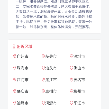
一级棒，服务超到位。刚进门就主动伸手摸我老
二，交完水费直接带去洗澡，胸大臀翘手感爆炸。
无套口活一流，深喉裹得死紧，舌头灵活舔得我腿
软，吹箫技术真的顶。啪的时候水超多，骚叫浪得
不行，玩得很开，最后推车猛顶她肥臀，臀浪一波
接一波，射得特别爽。整体体验满分，强烈推荐。
附近区域
广州市
韶关市
深圳市
珠海市
汕头市
佛山市
江门市
湛江市
茂名市
肇庆市
惠州市
梅州市
汕尾市
河源市
阳江市