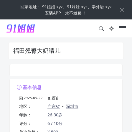
回家地址： 91姐姐.xyz、91妹妹.xyz、学外语.xyz
安装APP，永不迷路
！
福田翘臀大奶晴儿
基本信息
2026-05-29
匿名
地区：
广东省
-
深圳市
年龄：
26-30岁
评分：
6 / 10分
单次价格：
¥ 500