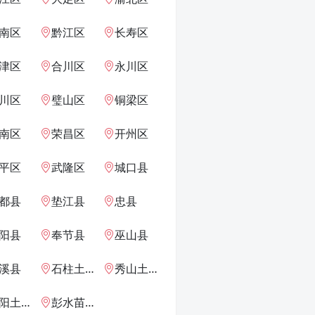
南区
黔江区
长寿区
津区
合川区
永川区
川区
璧山区
铜梁区
南区
荣昌区
开州区
平区
武隆区
城口县
都县
垫江县
忠县
阳县
奉节县
巫山县
溪县
石柱土家族自治县
秀山土家族苗族自治县
家族苗族自治县
彭水苗族土家族自治县