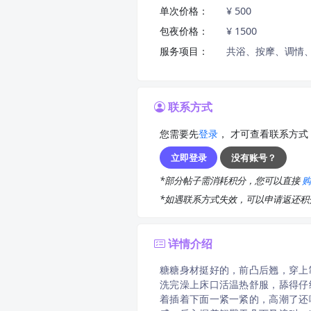
单次价格：
¥ 500
包夜价格：
¥ 1500
服务项目：
共浴、按摩、调情、
联系方式
您需要先
登录
， 才可查看联系方式
立即登录
没有账号？
*部分帖子需消耗积分，您可以直接
*如遇联系方式失效，可以申请返还
详情介绍
糖糖身材挺好的，前凸后翘，穿上
洗完澡上床口活温热舒服，舔得仔
着插着下面一紧一紧的，高潮了还