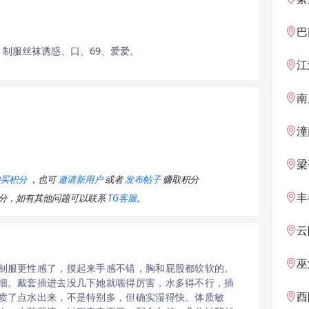
巴
制服丝袜诱惑、口、69、爱爱。
江
南
潼
梁
购买积分
，也可
邀请新用户
或者
发布帖子
赚取积分
丰
积分，如有其他问题可以联系
TG客服
。
云
巫
制服更性感了，摸起来手感不错，胸和屁股都软软的。
细。戴套插进去没几下她就喘得厉害，水多得不行，插
酉阳土
喷了点水出来，不是特别多，但确实湿得快。体质敏