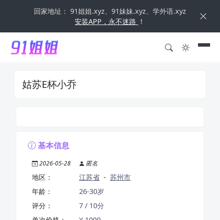
回家地址： 91姐姐.xyz、91妹妹.xyz、学外语.xyz
安装APP，永不迷路
！
姑苏E杯小乔
基本信息
2026-05-28
匿名
地区：
江苏省
-
苏州市
年龄：
26-30岁
评分：
7 / 10分
单次价格：
¥ 1000