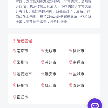
常好，然后指划毒龙过水都有，非常莞式，然后就
开始做，我从传教士到后入，小乔的奶子非常大估
计有个E，抓起来特别爽，我都晕灯了，最后小乔
自己坐上来摇，桩了20min还是很硬最后小乔给我
手出，非常适合出击，性价比很高
附近区域
南京市
无锡市
徐州市
常州市
苏州市
南通市
连云港市
淮安市
盐城市
扬州市
镇江市
泰州市
宿迁市