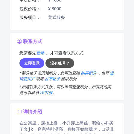
包夜价格：
¥ 3000
服务项目：
莞式服务
联系方式
您需要先
登录
， 才可查看联系方式
立即登录
没有账号？
*部分帖子需消耗积分，您可以直接
购买积分
，也可
邀
请新用户
或者
发布帖子
赚取积分
*如遇联系方式失效，可以申请返还积分，如有其他问
题可以联系
TG客服
。
详情介绍
在公寓里，遥控上楼，小乔穿上黑丝，我给小乔买
了套jk，穿完特别漂亮，直接开始给我吹，口活非