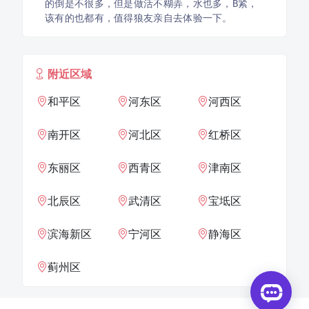
的倒是不很多，但是做活不糊弄，水也多，B紧，
该有的也都有，值得狼友亲自去体验一下。
附近区域
和平区
河东区
河西区
南开区
河北区
红桥区
东丽区
西青区
津南区
北辰区
武清区
宝坻区
滨海新区
宁河区
静海区
蓟州区