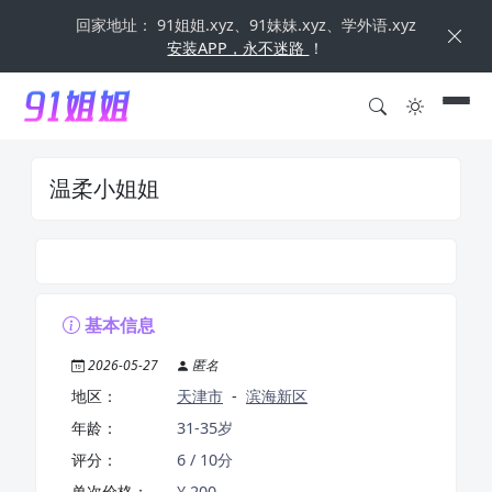
回家地址： 91姐姐.xyz、91妹妹.xyz、学外语.xyz
安装APP，永不迷路
！
温柔小姐姐
基本信息
2026-05-27
匿名
地区：
天津市
-
滨海新区
年龄：
31-35岁
评分：
6 / 10分
单次价格：
¥ 200