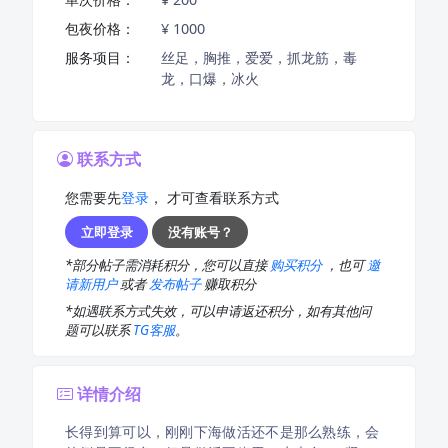
包夜价格：
¥ 1000
服务项目：
丝足，胸推，爱爱，抓龙筋，毒
龙，口爆，冰火
联系方式
您需要先
登录
， 才可查看联系方式
立即登录
没有账号？
*部分帖子需消耗积分，您可以直接
购买积分
，也可
邀
请新用户
或者
发布帖子
赚取积分
*如遇联系方式失效，可以申请返还积分，如有其他问
题可以联系
TG客服
。
详情介绍
长得到算可以，刚刚下海做活还不是那么熟练，会